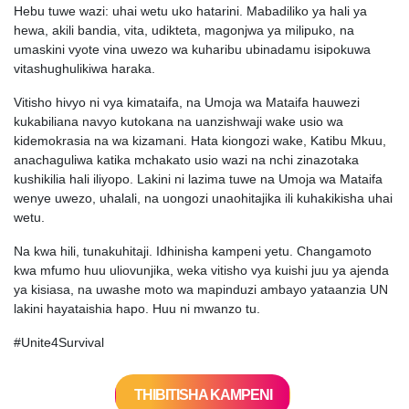
Hebu tuwe wazi: uhai wetu uko hatarini. Mabadiliko ya hali ya
hewa, akili bandia, vita, udikteta, magonjwa ya milipuko, na
umaskini vyote vina uwezo wa kuharibu ubinadamu isipokuwa
vitashughulikiwa haraka.
Vitisho hivyo ni vya kimataifa, na Umoja wa Mataifa hauwezi
kukabiliana navyo kutokana na uanzishwaji wake usio wa
kidemokrasia na wa kizamani. Hata kiongozi wake, Katibu Mkuu,
anachaguliwa katika mchakato usio wazi na nchi zinazotaka
kushikilia hali iliyopo. Lakini ni lazima tuwe na Umoja wa Mataifa
wenye uwezo, uhalali, na uongozi unaohitajika ili kuhakikisha uhai
wetu.
Na kwa hili, tunakuhitaji. Idhinisha kampeni yetu. Changamoto
kwa mfumo huu uliovunjika, weka vitisho vya kuishi juu ya ajenda
ya kisiasa, na uwashe moto wa mapinduzi ambayo yataanzia UN
lakini hayataishia hapo. Huu ni mwanzo tu.
#Unite4Survival
THIBITISHA KAMPENI