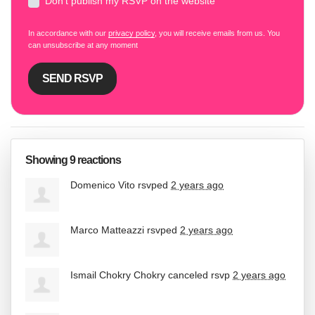
Don't publish my RSVP on the website
In accordance with our
privacy policy
, you will receive emails from us. You
can unsubscribe at any moment
Showing 9 reactions
Domenico Vito
rsvped
2 years ago
Marco Matteazzi
rsvped
2 years ago
Ismail Chokry Chokry
canceled rsvp
2 years ago