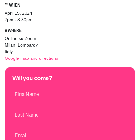
WHEN
April 15, 2024
7pm - 8:30pm
WHERE
Online su Zoom
Milan, Lombardy
Italy
Google map and directions
Will you come?
First Name
Last Name
Email